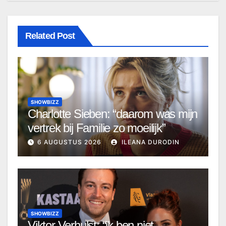
Related Post
SHOWBIZZ
Charlotte Sieben: “daarom was mijn
vertrek bij Familie zo moeilijk”
6 AUGUSTUS 2026
ILEANA DURODIN
SHOWBIZZ
Viktor Verhulst: “ik ben niet