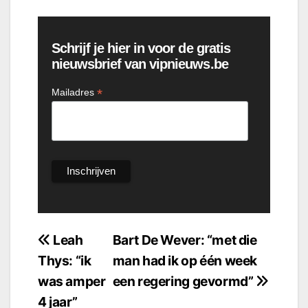
Schrijf je hier in voor de gratis
nieuwsbrief van vipnieuws.be
*
Mailadres
Bericht
Leah
Bart De Wever: “met die
Thys: “ik
man had ik op één week
navigatie
was amper
een regering gevormd”
4 jaar”