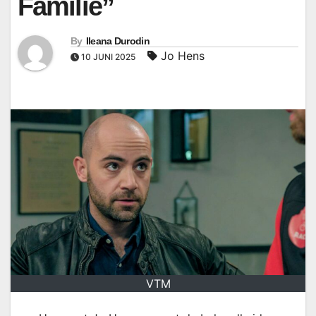
Familie”
By
Ileana Durodin
Jo Hens
10 JUNI 2025
VTM