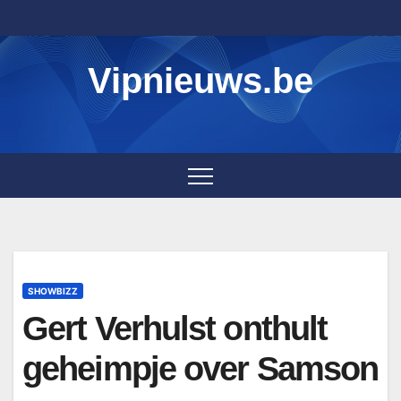
Skip
to
content
Vipnieuws.be
SHOWBIZZ
Gert Verhulst onthult
geheimpje over Samson