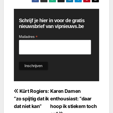
Schrijf je hier in voor de gratis
nieuwsbrief van vipnieuws.be
*
Mailadres
Bericht
Kürt Rogiers:
Karen Damen
“zo spijtig dat ik
enthousiast: “daar
navigatie
dat niet kan”
hoop ik stiekem toch