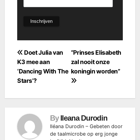
Bericht
Doet Julia van
“Prinses Elisabeth
K3 mee aan
zal nooit onze
navigatie
‘Dancing With The
koningin worden”
Stars’?
By
Ileana Durodin
Iléana Durodin – Gebeten door
de taalmicrobe op erg jonge