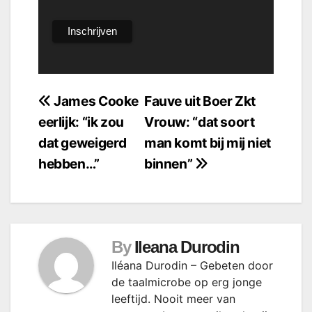
Bericht
James Cooke
Fauve uit Boer Zkt
eerlijk: “ik zou
Vrouw: “dat soort
navigatie
dat geweigerd
man komt bij mij niet
hebben…”
binnen”
By
Ileana Durodin
Iléana Durodin – Gebeten door
de taalmicrobe op erg jonge
leeftijd. Nooit meer van