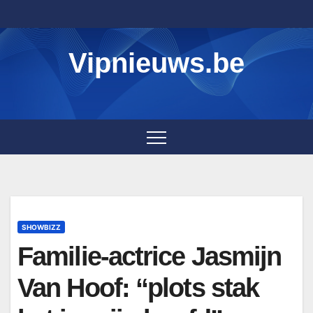
Skip
to
content
Vipnieuws.be
SHOWBIZZ
Familie-actrice Jasmijn
Van Hoof: “plots stak