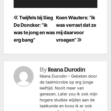
Bericht
Twijfels bij Sieg
Koen Wauters: “ik
De Doncker: “ik
was verrast dat ze
navigatie
was te jong en was
mij daarvoor
erg bang”
vroegen”
By
Ileana Durodin
Iléana Durodin – Gebeten door
de taalmicrobe op erg jonge
leeftijd. Nooit meer van
genezen. Later zou ik ook mijn
hogere studies wijden aan de
taalkunde en koos ik er ook