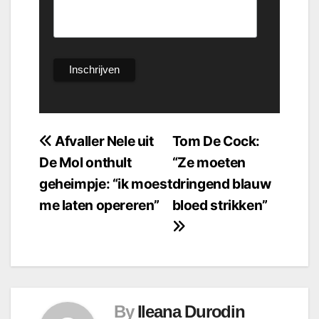
Bericht
Afvaller Nele uit
Tom De Cock:
De Mol onthult
“Ze moeten
navigatie
geheimpje: “ik moest
dringend blauw
me laten opereren”
bloed strikken”
By
Ileana Durodin