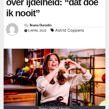
over ijdelheid: “dat doe
ik nooit”
By
Ileana Durodin
Astrid Coppens
5 APRIL 2022
Foto: DPG Media