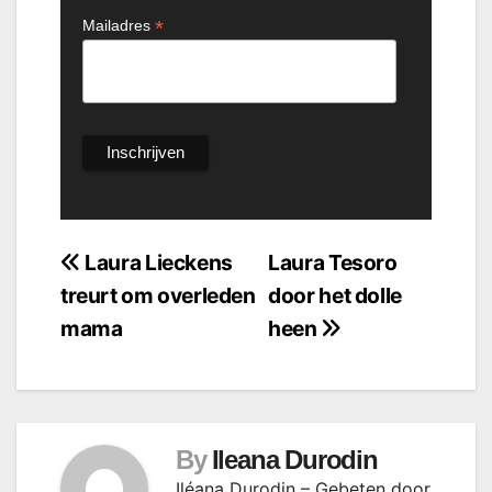
*
Mailadres
Bericht
Laura Lieckens
Laura Tesoro
treurt om overleden
door het dolle
navigatie
mama
heen
By
Ileana Durodin
Iléana Durodin – Gebeten door