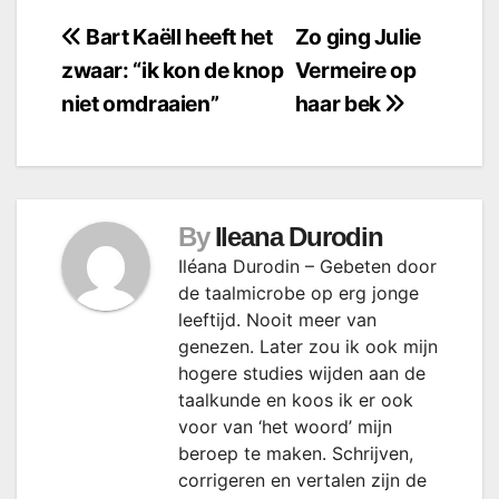
Bericht
Bart Kaëll heeft het
Zo ging Julie
zwaar: “ik kon de knop
Vermeire op
navigatie
niet omdraaien”
haar bek
By
Ileana Durodin
Iléana Durodin – Gebeten door
de taalmicrobe op erg jonge
leeftijd. Nooit meer van
genezen. Later zou ik ook mijn
hogere studies wijden aan de
taalkunde en koos ik er ook
voor van ‘het woord’ mijn
beroep te maken. Schrijven,
corrigeren en vertalen zijn de