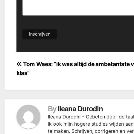
Bericht
Tom Waes: “ik was altijd de ambetantste 
klas”
navigatie
By
Ileana Durodin
Iléana Durodin – Gebeten door de taal
ik ook mijn hogere studies wijden aan
te maken. Schrijven, corrigeren en ve