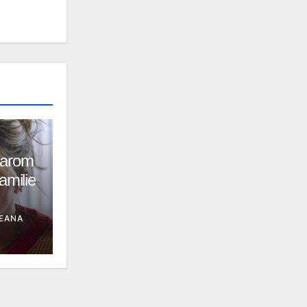
aarom
amilie
EANA