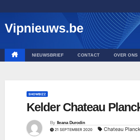
Skip
to
content
Vipnieuws.be
NIEUWSBRIEF
CONTACT
OVER ONS
SHOWBIZZ
Kelder Chateau Planck
By
Ileana Durodin
Chateau Planck
21 SEPTEMBER 2020