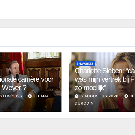
SHOWBIZZ
Charlotte Sieben: “d
ionale carrière voor
was mijn vertrek bij F
e Wever ?
zo moeilijk”
STUS 2026
ILEANA
6 AUGUSTUS 2026
IL
DURODIN