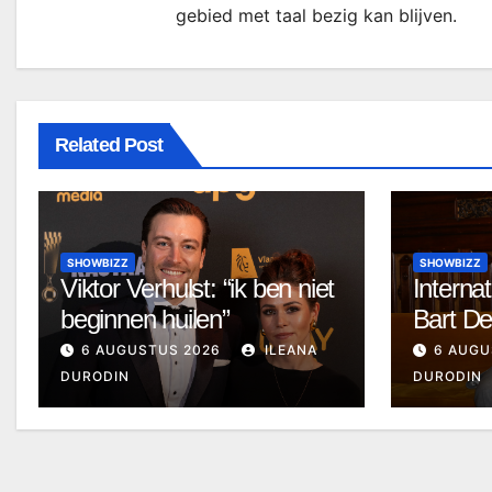
gebied met taal bezig kan blijven.
Related Post
SHOWBIZZ
SHOWBIZZ
Viktor Verhulst: “ik ben niet
Internat
beginnen huilen”
Bart D
6 AUGUSTUS 2026
ILEANA
6 AUGU
DURODIN
DURODIN