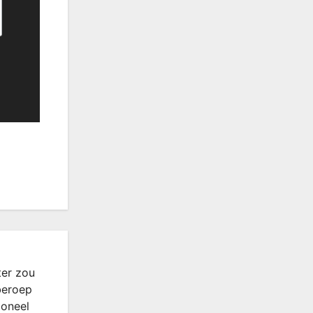
ter zou
beroep
ioneel