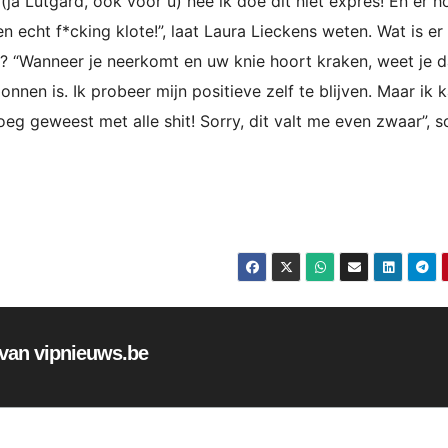
ja Lutgard, ook voor u) nee ik doe dit niet expres! En er h
 echt f*cking klote!”, laat Laura Lieckens weten. Wat is er
ch? “Wanneer je neerkomt en uw knie hoort kraken, weet je d
onnen is. Ik probeer mijn positieve zelf te blijven. Maar ik 
eg geweest met alle shit! Sorry, dit valt me even zwaar”, s
f van vipnieuws.be