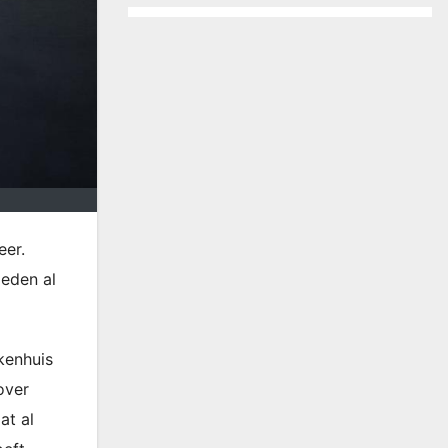
eer.
leden al
kenhuis
over
at al