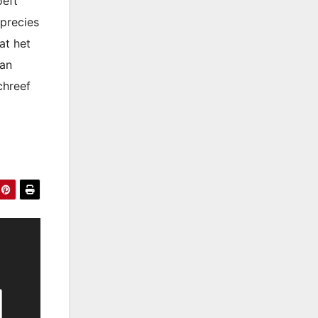
oeft
 precies
at het
kan
chreef