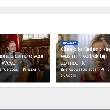
SHOWBIZZ
Charlotte Sieben: “d
ionale carrière voor
was mijn vertrek bij F
e Wever ?
zo moeilijk”
STUS 2026
ILEANA
6 AUGUSTUS 2026
IL
DURODIN