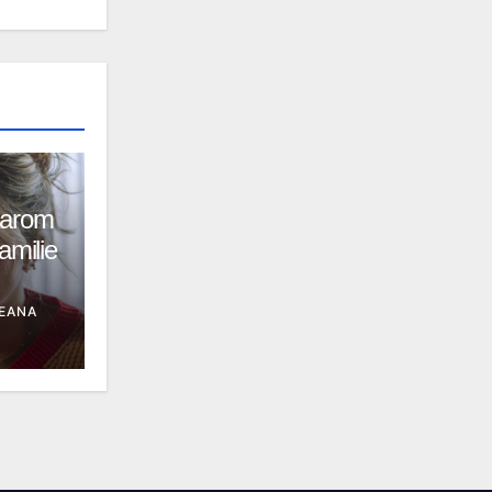
aarom
amilie
EANA