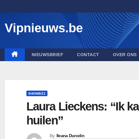
Skip
to
content
Vipnieuws.be
NIEUWSBRIEF
CONTACT
OVER ONS
SHOWBIZZ
Laura Lieckens: “Ik k
huilen”
By
Ileana Durodin