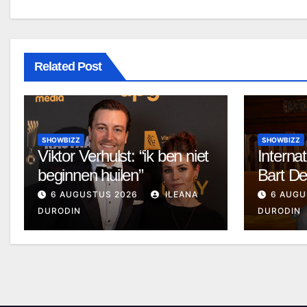
Related Post
SHOWBIZZ
SHOWBIZZ
Viktor Verhulst: “ik ben niet
Internat
beginnen huilen”
Bart D
6 AUGUSTUS 2026
ILEANA
6 AUGU
DURODIN
DURODIN