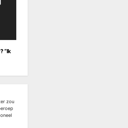
? “Ik
ter zou
beroep
ioneel