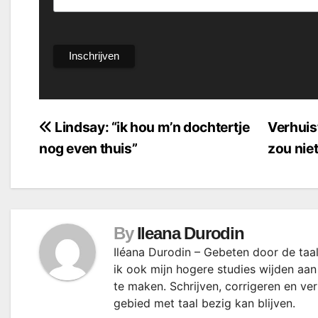
Bericht
Lindsay: “ik hou m’n dochtertje
Verhuis
nog even thuis”
zou nie
navigatie
By
Ileana Durodin
Iléana Durodin – Gebeten door de taal
ik ook mijn hogere studies wijden aan
te maken. Schrijven, corrigeren en ve
gebied met taal bezig kan blijven.