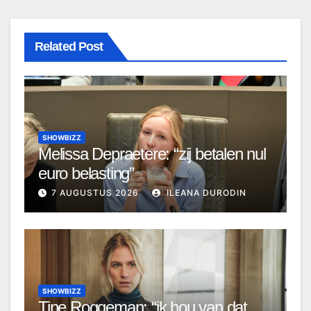
Related Post
SHOWBIZZ
Melissa Depraetere: “zij betalen nul
euro belasting”
7 AUGUSTUS 2026
ILEANA DURODIN
SHOWBIZZ
Tine Roggeman: “ik hou van dat