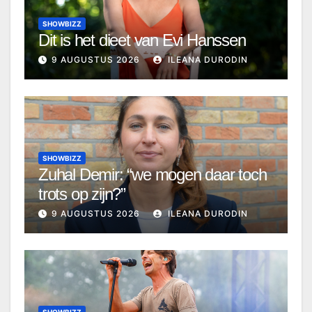
SHOWBIZZ
Dit is het dieet van Evi Hanssen
9 AUGUSTUS 2026
ILEANA DURODIN
SHOWBIZZ
Zuhal Demir: “we mogen daar toch
trots op zijn?”
9 AUGUSTUS 2026
ILEANA DURODIN