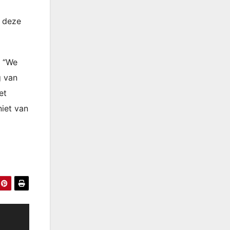
r deze
. “We
g van
et
iet van