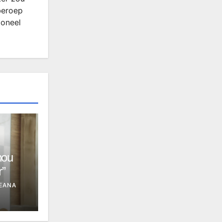
beroep
ioneel
hou
r”
EANA