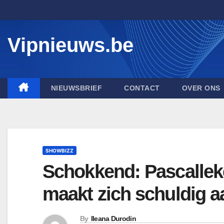
Skip
to
content
Vipnieuws.be
NIEUWSBRIEF
CONTACT
OVER ONS
SHOWBIZZ
Schokkend: Pascalle
maakt zich schuldig a
By
Ileana Durodin