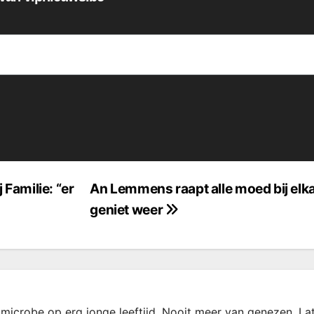
Familie: “er
An Lemmens raapt alle moed bij elk
geniet weer
microbe op erg jonge leeftijd. Nooit meer van genezen. La