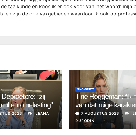
 de taalkunde en koos ik er ook voor van ‘het woord’ mijn 
rtalen zijn de drie vakgebieden waardoor ik ook op profess
SHOWBIZZ
 Depraetere: “zij
Tine Roggeman: “ik 
 nul euro belasting”
van dat ruige karakte
STUS 2026
ILEANA
7 AUGUSTUS 2026
IL
DURODIN