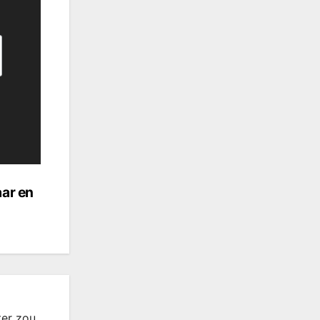
aar en
ter zou