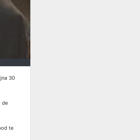
ijna 30
n de
bod te