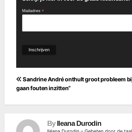
*
Mailadres
Bericht
Sandrine André onthult groot probleem bij 
gaan fouten inzitten”
navigatie
By
Ileana Durodin
Iléana Durodin – Gebeten door de taal