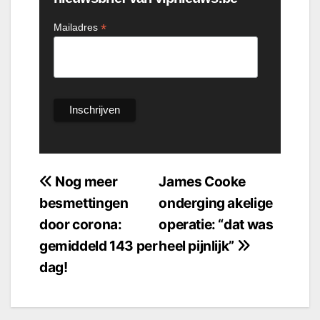
*
Mailadres
Bericht
Nog meer
James Cooke
besmettingen
onderging akelige
navigatie
door corona:
operatie: “dat was
gemiddeld 143 per
heel pijnlijk”
dag!