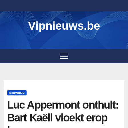
Skip
to
content
Vipnieuws.be
SHOWBIZZ
Luc Appermont onthult:
Bart Kaëll vloekt erop