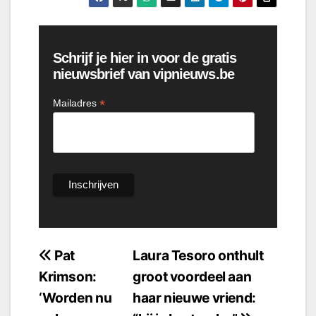
Schrijf je hier in voor de gratis
nieuwsbrief van vipnieuws.be
*
Mailadres
Bericht
Pat
Laura Tesoro onthult
Krimson:
groot voordeel aan
navigatie
‘Worden nu
haar nieuwe vriend: