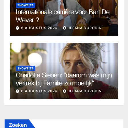
SHOWBIZZ
Internationale carrière voor Bart De
Wever ?
6 AUGUSTUS 2026
ILEANA DURODIN
SHOWBIZZ
Charlotte Sieben: “daarom was mijn
vertrek bij Familie zo moeilijk”
6 AUGUSTUS 2026
ILEANA DURODIN
Zoeken