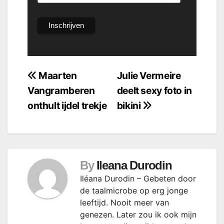
Bericht
Maarten
Julie Vermeire
Vangramberen
deelt sexy foto in
navigatie
onthult ijdel trekje
bikini
By
Ileana Durodin
Iléana Durodin – Gebeten door
de taalmicrobe op erg jonge
leeftijd. Nooit meer van
genezen. Later zou ik ook mijn