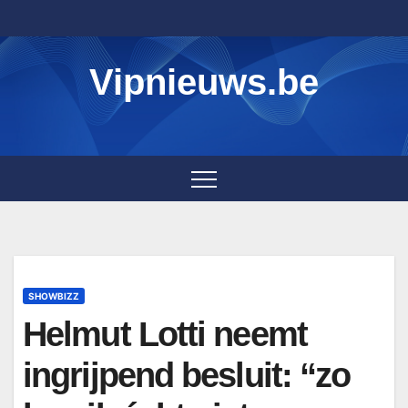
Skip
to
content
Vipnieuws.be
SHOWBIZZ
Helmut Lotti neemt
ingrijpend besluit: “zo