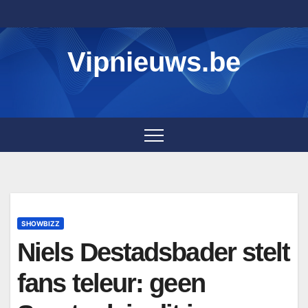
Skip
to
content
Vipnieuws.be
SHOWBIZZ
Niels Destadsbader stelt
fans teleur: geen