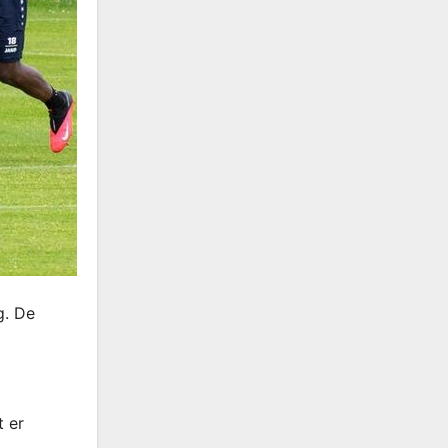
g. De
 er