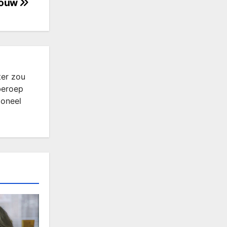
vrouw
ter zou
beroep
ioneel