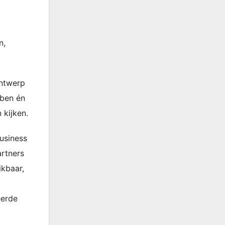
n,
Antwerp
bben én
 kijken.
usiness
artners
ikbaar,
eerde