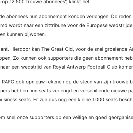
p 12.500 trouwe abonnees”, klinkt het.
nde abonnees hun abonnement konden verlengen. De reden
rmd wordt naar een zittribune voor de Europese wedstrijde
den kunnen bijwonen.
ent. Hierdoor kan The Great Old, voor de snel groeiende 
verkopen. Zo kunnen ook supporters die geen abonnement he
 naar een wedstrijd van Royal Antwerp Football Club komen
 RAFC ook opnieuw rekenen op de steun van zijn trouwe b
artners hebben hun seats verlengd en verschillende nieuwe p
business seats. Er zijn dus nog een kleine 1.000 seats besch
 om snel onze supporters op een veilige en goed georganis