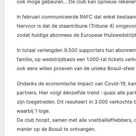
ook moge gebeuren… De club kan opnieuw rekenen o
In februari communiceerde RAFC dat enkel bestaa
hiervoor is dat de staantribune (Tribune 4) omgevo
zodat huidige abonnees de Europese thuiswedstrij
In totaal verlengden 9.500 supporters hun abonnem
familie, op wedstrijdbasis een 1.000-tal tickets 
ook eens willen proeven van de unieke Bosuil-sfeer
Ondanks de economische impact van Covid-19, kan
partners. Hier volgt éénzelfde trend : quasi alle p
zijn toegetreden. Dit resulteert in 3.000 verkochte 
waarbij 1 loge.
De club hoopt, samen met alle voetballiefhebbers,
manier op de Bosuil te ontvangen.