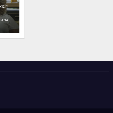
zich
EANA