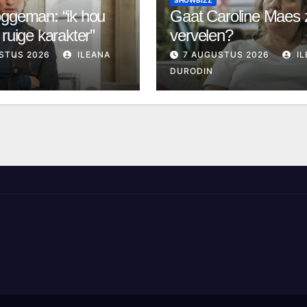
ggeman: “ik hou
Gaat Caroline Maes 
 ruige karakter”
vervelen?
STUS 2026
ILEANA
7 AUGUSTUS 2026
IL
DURODIN