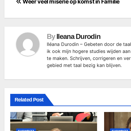
Bericht
Weer veel miserie op komst in Familie
navigatie
By
Ileana Durodin
Iléana Durodin – Gebeten door de taal
ik ook mijn hogere studies wijden aan
te maken. Schrijven, corrigeren en ve
gebied met taal bezig kan blijven.
Related Post
SHOWBIZZ
SHOWBIZZ