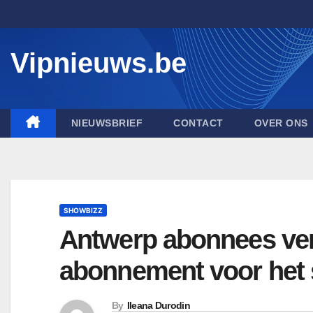
Skip
to
content
Vipnieuws.be
NIEUWSBRIEF
CONTACT
OVER ONS
SHOWBIZZ
Antwerp abonnees ve
abonnement voor het s
By
Ileana Durodin