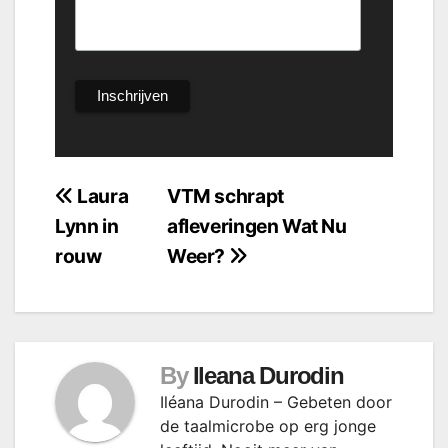
Bericht
Laura
VTM schrapt
Lynn in
afleveringen Wat Nu
navigatie
rouw
Weer?
By
Ileana Durodin
Iléana Durodin – Gebeten door
de taalmicrobe op erg jonge