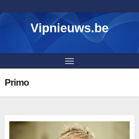
Skip
to
content
Vipnieuws.be
Primo