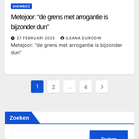
SHOWBIZZ
Metejoor: “de grens met arrogantie is
bijzonder dun”
27 FEBRUARI 2025
ILEANA DURODIN
Metejoor: “de grens met arrogantie is bijzonder
dun”
Berichten
1
…
2
4
paginering
Zoeken
Zoeken