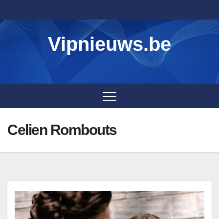
Skip
to
content
Vipnieuws.be
Celien Rombouts